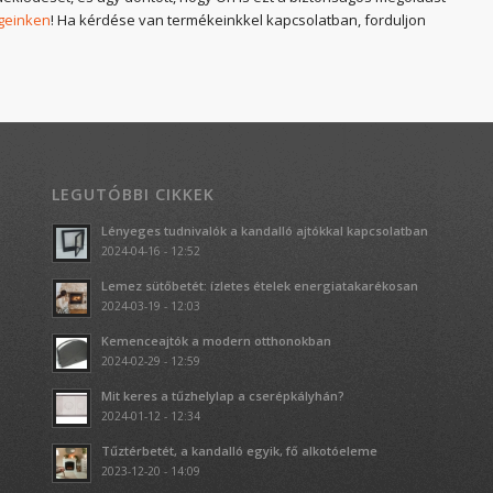
geinken
! Ha kérdése van termékeinkkel kapcsolatban, forduljon
LEGUTÓBBI CIKKEK
Lényeges tudnivalók a kandalló ajtókkal kapcsolatban
2024-04-16 - 12:52
Lemez sütőbetét: ízletes ételek energiatakarékosan
2024-03-19 - 12:03
Kemenceajtók a modern otthonokban
2024-02-29 - 12:59
Mit keres a tűzhelylap a cserépkályhán?
2024-01-12 - 12:34
Tűztérbetét, a kandalló egyik, fő alkotóeleme
2023-12-20 - 14:09