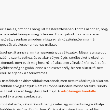
enek a meleg, otthonos hangulat megteremtésében. Fontos azonban, hogy
 a balesetek könnyen megtörténnek. Ebben játszik fontos szerepet
 lehetőség, azonban a modern világunknak köszönhetően ma már
apozzák a balesetmentes használatot.
rrósodnak át annyira, mint a hagyományos változatok. Még a legnagyobb
hozzáér a szerkezethez, és ez akár súlyos égési sérüléseket is okozhat.
t döntünk, mert ezek még hosszú idő alatt sem válnak tűzforróvá. Ezért
yébként még nagyobb lenne a balesetveszély, hiszen a kicsiktől nem
lenül se érjenek a szerkezethez.
l tisztábbak és átlátszóbbak maradnak, mert nem rakódik rájuk a korom.
 gyorsabban elvégezhetjük. Nem kell többé különféle mosószerekkel súrolni
ul csak az első begyújtásig tart majd. A
külső levegős kandalló
zsolják a teljes szerkezetet.
on találhatók, választékunk pedig széles, így mindenki megtalálhatja
deklődését, és úgy döntött, hogy Ön is ezt a biztonságos megoldást