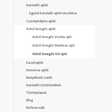
Kandalló ajtók
Egyedi kandalló ajtók készítése
Cserépkályha ajtók
Külső levegős ajtók
Külső levegős Vizslás ajtó
Külső levegős Madaras ajtó
Külső levegős GO ajtó
Kazánajtók
Kemence ajtók
Beépíthető sütők
Kandalló tűztérbetétek
Tűzhelylapok
Blog
Referenciák