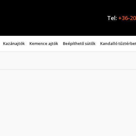
Tel:
+36-20
Kazánajtók
Kemence ajtók
Beépíthető sütők
Kandalló tűztérbe