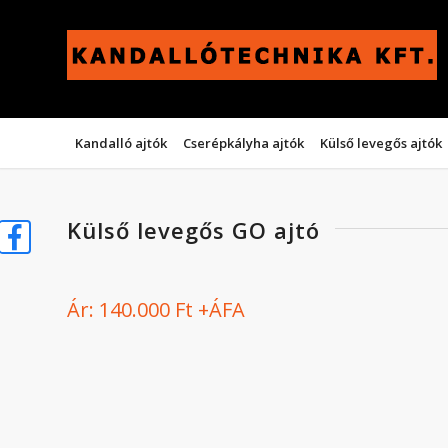
Kandalló ajtók
Cserépkályha ajtók
Külső levegős ajtók
Külső levegős GO ajtó
Ár: 140.000 Ft +ÁFA