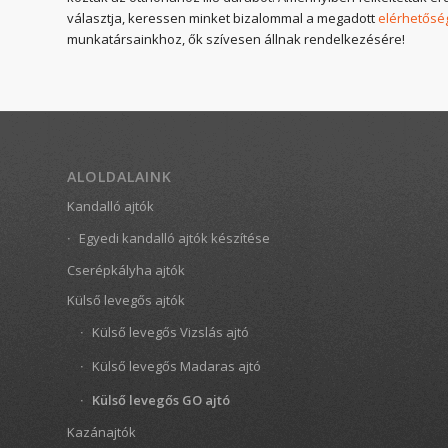
választja, keressen minket bizalommal a megadott
elérhetősé
munkatársainkhoz, ők szívesen állnak rendelkezésére!
ALOLDALAINK
Kandalló ajtók
Egyedi kandalló ajtók készítése
Cserépkályha ajtók
Külső levegős ajtók
Külső levegős Vizslás ajtó
Külső levegős Madaras ajtó
Külső levegős GO ajtó
Kazánajtók