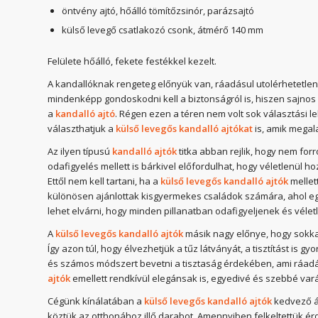
öntvény ajtó, hőálló tömítőzsinór, parázsajtó
külső levegő csatlakozó csonk, átmérő 140 mm
Felülete hőálló, fekete festékkel kezelt.
A kandallóknak rengeteg előnyük van, ráadásul utolérhetetl
mindenképp gondoskodni kell a biztonságról is, hiszen sajnos
a
kandalló ajtó
. Régen ezen a téren nem volt sok választási
választhatjuk a
külső levegős kandalló ajtókat
is, amik megal
Az ilyen típusú
kandalló ajtók
titka abban rejlik, hogy nem fo
odafigyelés mellett is bárkivel előfordulhat, hogy véletlenül 
Ettől nem kell tartani, ha a
külső levegős kandalló ajtók
mellet
különösen ajánlottak kisgyermekes családok számára, ahol eg
lehet elvárni, hogy minden pillanatban odafigyeljenek és vélet
A
külső levegős kandalló ajtók
másik nagy előnye, hogy sokka
Így azon túl, hogy élvezhetjük a tűz látványát, a tisztítást is
és számos módszert bevetni a tisztaság érdekében, ami ráadás
ajtók
emellett rendkívül elegánsak is, egyedivé és szebbé vará
Cégünk kínálatában a
külső levegős kandalló ajtók
kedvező ár
köztük az otthonához illő darabot. Amennyiben felkeltettük ér