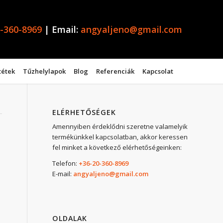
-360-8969
| Email:
angyaljeno@gmail.com
tétek
Tűzhelylapok
Blog
Referenciák
Kapcsolat
ELÉRHETŐSÉGEK
Amennyiben érdeklődni szeretne valamelyik
termékünkkel kapcsolatban, akkor keressen
fel minket a következő elérhetőségeinken:
Telefon:
+36-20-360-8969
E-mail:
angyaljeno@gmail.com
OLDALAK