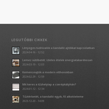
LEGUTÓBBI CIKKEK
Lényeges tudnivalók a kandalló ajtókkal kapcsolatban
2024-04-16 - 12:52
Lemez sütőbetét: ízletes ételek energiatakarékosan
2024-03-19 - 12:03
Kemenceajtók a modern otthonokban
2024-02-29 - 12:59
Mit keres a tűzhelylap a cserépkályhán?
2024-01-12 - 12:34
Tűztérbetét, a kandalló egyik, fő alkotóeleme
2023-12-20 - 14:09