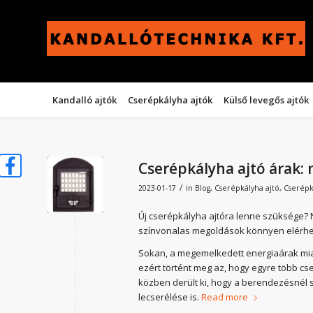
Kandalló ajtók
Cserépkályha ajtók
Külső levegős ajtók
Cserépkályha ajtó árak:
/
2023-01-17
in
Blog
,
Cserépkályha ajtó
,
Cserépk
Új cserépkályha ajtóra lenne szüksége? 
színvonalas megoldások könnyen elérhe
Sokan, a megemelkedett energiaárak miat
ezért történt meg az, hogy egyre több c
közben derült ki, hogy a berendezésnél s
lecserélése is.
Read more