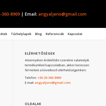
-360-8969
| Email:
angyaljeno@gmail.com
tétek
Tűzhelylapok
Blog
Referenciák
Kapcsolat
ELÉRHETŐSÉGEK
Amennyiben érdeklődni szeretne valamelyik
termékünkkel kapcsolatban, akkor keressen
fel minket a következő elérhetőségeinken:
Telefon:
+36-20-360-8969
E-mail:
angyaljeno@gmail.com
OLDALAK