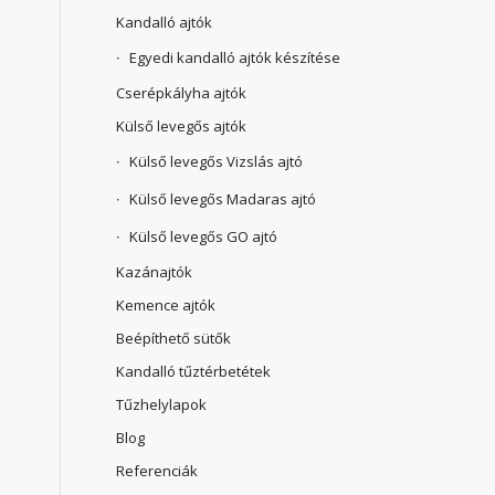
Kandalló ajtók
Egyedi kandalló ajtók készítése
Cserépkályha ajtók
Külső levegős ajtók
Külső levegős Vizslás ajtó
Külső levegős Madaras ajtó
Külső levegős GO ajtó
Kazánajtók
Kemence ajtók
Beépíthető sütők
Kandalló tűztérbetétek
Tűzhelylapok
Blog
Referenciák