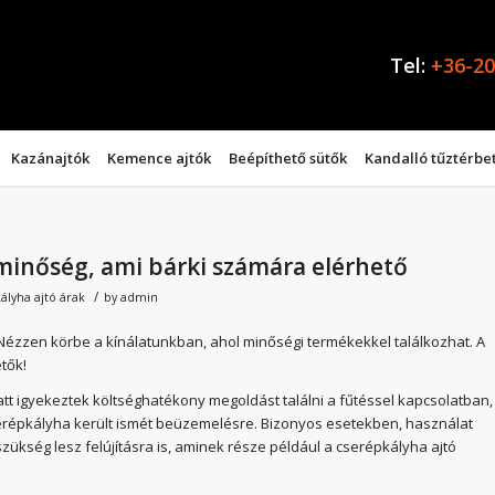
Tel:
+36-20
Kazánajtók
Kemence ajtók
Beépíthető sütők
Kandalló tűztérbe
 minőség, ami bárki számára elérhető
/
ályha ajtó árak
by
admin
Nézzen körbe a kínálatunkban, ahol minőségi termékekkel találkozhat. A
tők!
t igyekeztek költséghatékony megoldást találni a fűtéssel kapcsolatban,
serépkályha került ismét beüzemelésre. Bizonyos esetekben, használat
zükség lesz felújításra is, aminek része például a cserépkályha ajtó